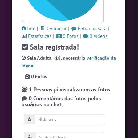
#Brasil
6 pessoas
#RadioModao
5 pessoas
#Brazink
5 pessoas
Info
|
Denunciar
|
Entrar na sala
|
Estatísticas
|
0 Fotos
|
0 Vídeos
Ver todas as salas
Sala registrada!
Sala Adulta +18, necessário
verificação da
🎁 Promoção
🛍 Crie seu Chat e Rádio 📻
idade
.
com Site e Chat Bot 🤖 de Pedidos
.
0 Fotos
1 Pessoas já visualizaram as fotos
0 Comentários das fotos pelos
usuários no chat:
English
Português
Español
© 2018 Brazink