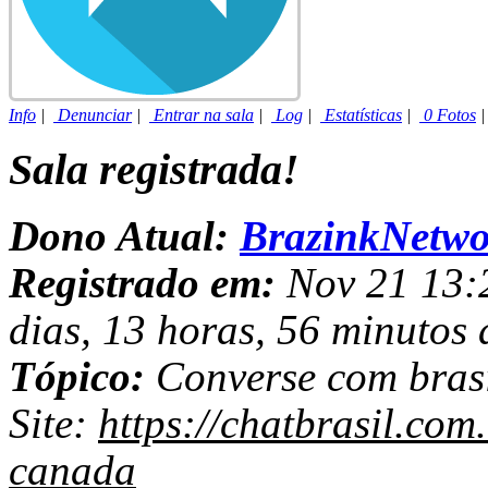
Info
|
Denunciar
|
Entrar na sala
|
Log
|
Estatísticas
|
0 Fotos
Sala registrada!
Dono Atual:
BrazinkNetwo
Registrado em:
Nov 21 13:2
dias, 13 horas, 56 minutos 
Tópico:
Converse com brasi
Site:
https://chatbrasil.com
canada