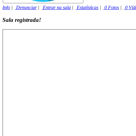
Info
|
Denunciar
|
Entrar na sala
|
Estatísticas
|
0 Fotos
|
0 Víd
Sala registrada!