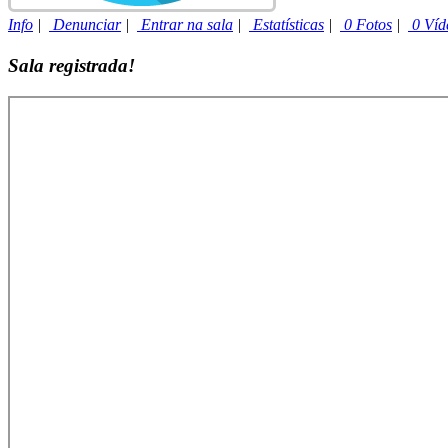
Info
|
Denunciar
|
Entrar na sala
|
Estatísticas
|
0 Fotos
|
0 Víd
Sala registrada!