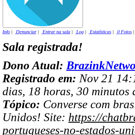
Info
|
Denunciar
|
Entrar na sala
|
Log
|
Estatísticas
|
0 Fotos
Sala registrada!
Dono Atual:
BrazinkNetwo
Registrado em:
Nov 21 14:1
dias, 18 horas, 30 minutos 
Tópico:
Converse com brasi
Unidos! Site:
https://chatbr
portugueses-no-estados-un